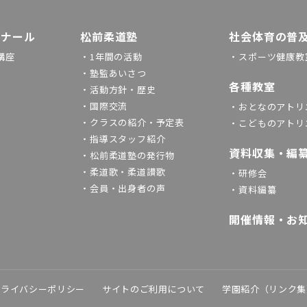
ミナール
松前柔道塾
社会体育の普
講座
・1年間の活動
・スポーツ健康教室
・塾監あいさつ
各種教室
・活動方針・歴史
・国際交流
・おとなのアトリエ
・クラスの紹介・予定表
・こどものアトリエ
・指導スタッフ紹介
資料収集・編
・松前柔道塾の発行物
・柔道歌・柔道讃歌
・研修会
・会員・出身者の声
・資料編纂
開催情報・お
プライバシーポリシー
サイトのご利⽤について
学園紹介（リンク集