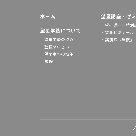
ホーム
望星講座・ゼ
・望星講座・特別
望星学塾について
・望星ゼミナール
・望星学塾の歩み
・講演録『無限』
・塾長あいさつ
・望星学塾の沿革
・規程