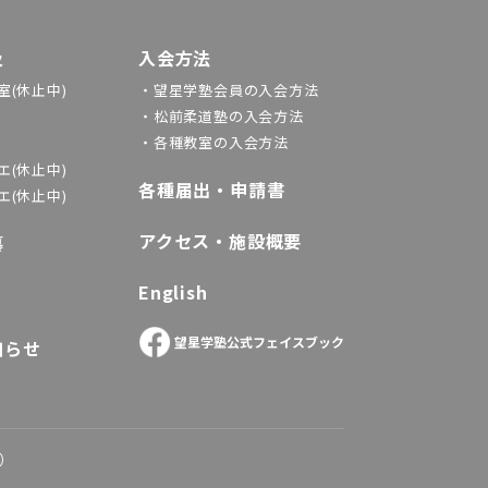
及
入会方法
(休止中)
・望星学塾会員の入会方法
・松前柔道塾の入会方法
・各種教室の入会方法
(休止中)
各種届出・申請書
(休止中)
アクセス・施設概要
纂
English
望星学塾公式フェイスブック
知らせ
）