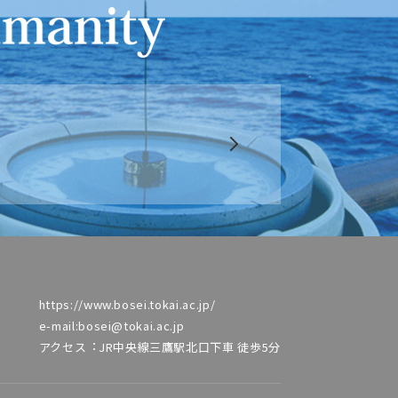
https://www.bosei.tokai.ac.jp/
e-mail:bosei@tokai.ac.jp
アクセス︓JR中央線三鷹駅北⼝下⾞ 徒歩5分