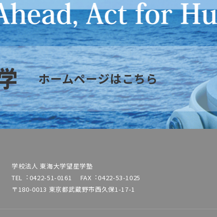
ホームページはこちら
学校法⼈ 東海⼤学望星学塾
TEL︓0422-51-0161 FAX︓0422-53-1025
〒180-0013 東京都武蔵野市⻄久保1-17-1