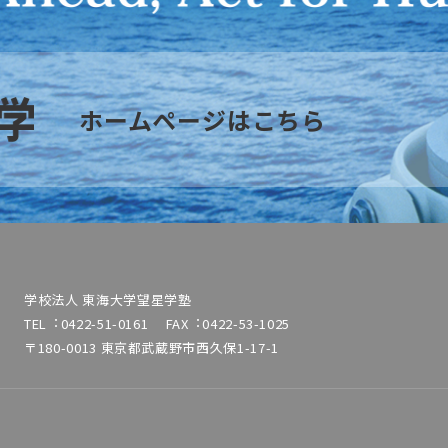
ホームページはこちら
学校法⼈ 東海⼤学望星学塾
TEL︓0422-51-0161 FAX︓0422-53-1025
〒180-0013 東京都武蔵野市⻄久保1-17-1