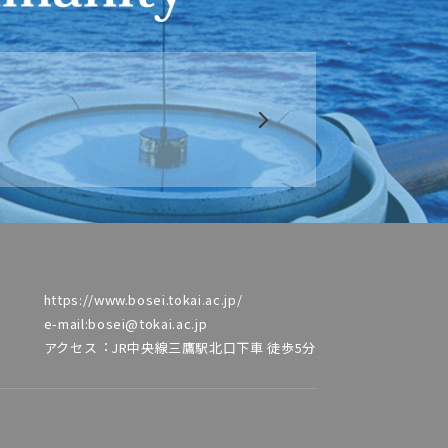
https://www.bosei.tokai.ac.jp/
e-mail:bosei@tokai.ac.jp
アクセス︓JR中央線三鷹駅北⼝下⾞ 徒歩5分